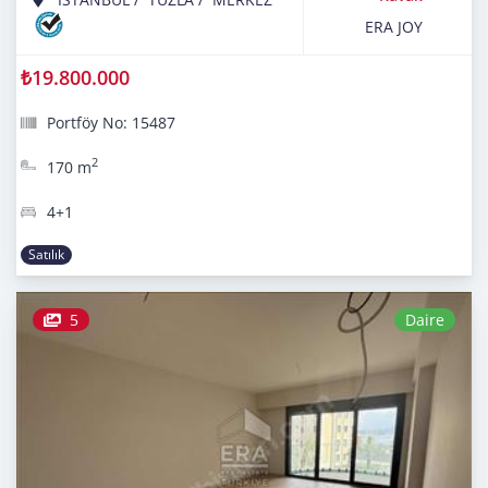
ERA JOY
₺19.800.000
Portföy No: 15487
2
170 m
4+1
Satılık
5
Daire