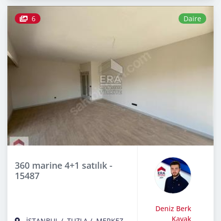
6
Daire
360 marine 4+1 satılık -
15487
Deniz Berk
Kavak
İSTANBUL
/
TUZLA
/
MERKEZ