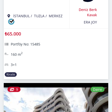
Deniz Berk
Kavak
İSTANBUL
/
TUZLA
/
MERKEZ
ERA JOY
₺65.000
Portföy No: 15485
2
160 m
3+1
Kiralık
9
Daire