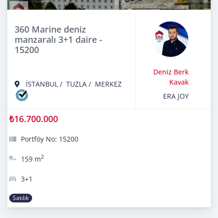
360 Marine deniz
manzaralı 3+1 daire -
15200
Deniz Berk
Kavak
İSTANBUL
/
TUZLA
/
MERKEZ
ERA JOY
₺16.700.000
Portföy No: 15200
2
159 m
3+1
Satılık