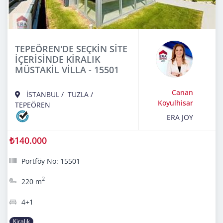
TEPEÖREN'DE SEÇKİN SİTE
İÇERİSİNDE KİRALIK
MÜSTAKİL VİLLA - 15501
Canan
İSTANBUL
/
TUZLA
/
Koyulhisar
TEPEÖREN
ERA JOY
₺140.000
Portföy No: 15501
2
220 m
4+1
Kiralık