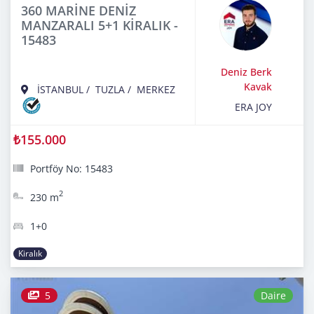
360 MARİNE DENİZ
MANZARALI 5+1 KİRALIK -
15483
Deniz Berk
Kavak
İSTANBUL
/
TUZLA
/
MERKEZ
ERA JOY
₺155.000
Portföy No: 15483
2
230 m
1+0
Kiralık
5
Daire