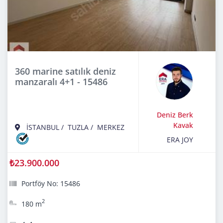
360 marine satılık deniz
manzaralı 4+1 - 15486
Deniz Berk
Kavak
İSTANBUL
/
TUZLA
/
MERKEZ
ERA JOY
₺23.900.000
Portföy No: 15486
2
180 m