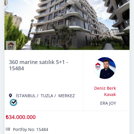
360 marine satılık 5+1 -
15484
Deniz Berk
Kavak
İSTANBUL
/
TUZLA
/
MERKEZ
ERA JOY
₺34.000.000
Portföy No: 15484