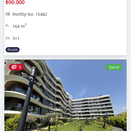
₺90.000
Portföy No: 15482
2
164 m
3+1
Kiralık
9
Daire