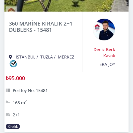
360 MARİNE KİRALIK 2+1
DUBLEKS - 15481
Deniz Berk
Kavak
İSTANBUL
/
TUZLA
/
MERKEZ
ERA JOY
₺95.000
Portföy No: 15481
2
168 m
2+1
Kiralık