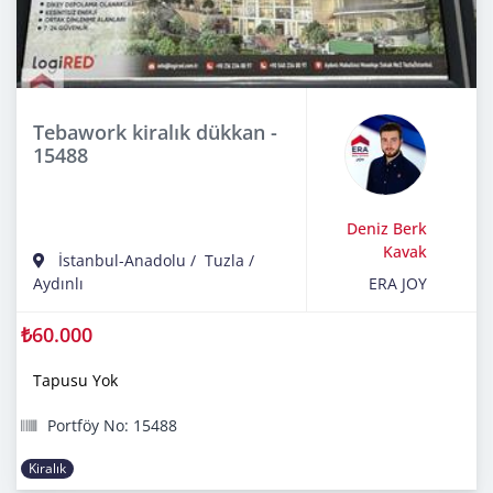
Tebawork kiralık dükkan -
15488
Deniz Berk
Kavak
İstanbul-Anadolu
/
Tuzla
/
Aydınlı
ERA JOY
₺60.000
Tapusu Yok
Portföy No: 15488
Kiralık