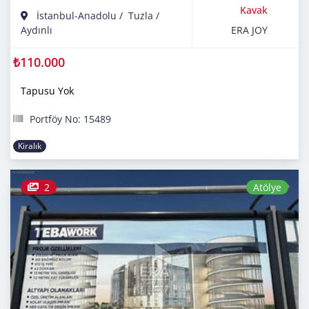
Kavak
İstanbul-Anadolu
/
Tuzla
/
Aydınlı
ERA JOY
₺110.000
Tapusu Yok
Portföy No: 15489
Kiralık
2
Atölye