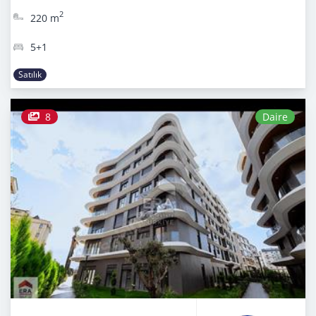
2
220 m
5+1
Satılık
8
Daire