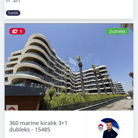
4+1
Satılık
9
Dubleks
360 marine kiralık 3+1
dubleks - 15485