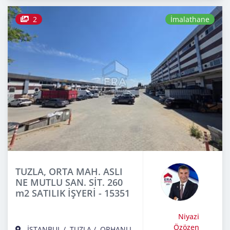
2
İmalathane
TUZLA, ORTA MAH. ASLI
NE MUTLU SAN. SİT. 260
m2 SATILIK İŞYERİ - 15351
Niyazi
Özözen
İSTANBUL
/
TUZLA
/
ORHANLI