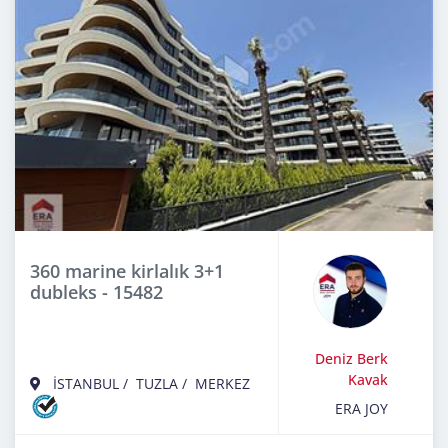
360 marine kirlalık 3+1
dubleks - 15482
Deniz Berk
Kavak
İSTANBUL
/
TUZLA
/
MERKEZ
ERA JOY