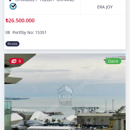
ERA JOY
₺26.500.000
Portföy No: 15351
Kiralık
9
Daire